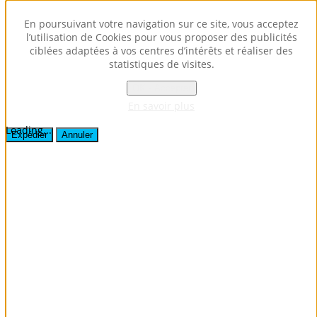
Envoyer ce lien par e-mail à un ami.
En poursuivant votre navigation sur ce site, vous acceptez
l’utilisation de Cookies pour vous proposer des publicités
ciblées adaptées à vos centres d’intérêts et réaliser des
Fermer la fenêtre
statistiques de visites.
Destinataire
Expéditeur
OK - Accepter
Votre adresse e-mail
En savoir plus
Sujet
Loading...
Expédier
Annuler