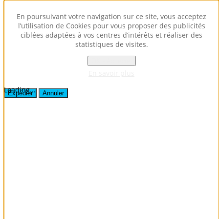
Envoyer ce lien par e-mail à un ami.
En poursuivant votre navigation sur ce site, vous acceptez
l’utilisation de Cookies pour vous proposer des publicités
ciblées adaptées à vos centres d’intérêts et réaliser des
Fermer la fenêtre
statistiques de visites.
Destinataire
Expéditeur
OK - Accepter
Votre adresse e-mail
En savoir plus
Sujet
Loading...
Expédier
Annuler