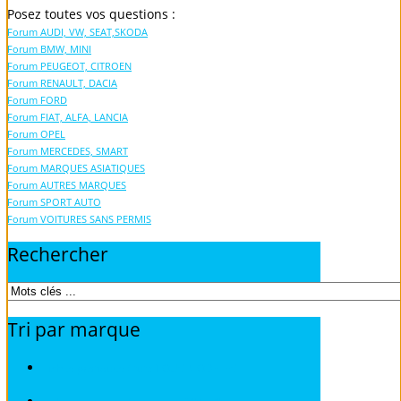
Posez toutes vos questions :
Forum AUDI, VW, SEAT,SKODA
Forum BMW, MINI
Forum PEUGEOT, CITROEN
Forum RENAULT, DACIA
Forum FORD
Forum FIAT, ALFA, LANCIA
Forum OPEL
Forum MERCEDES, SMART
Forum MARQUES ASIATIQUES
Forum AUTRES MARQUES
Forum SPORT AUTO
Forum VOITURES SANS PERMIS
Rechercher
Tri
par
marque
Fiches pratiques / tuto TOUS MODELES