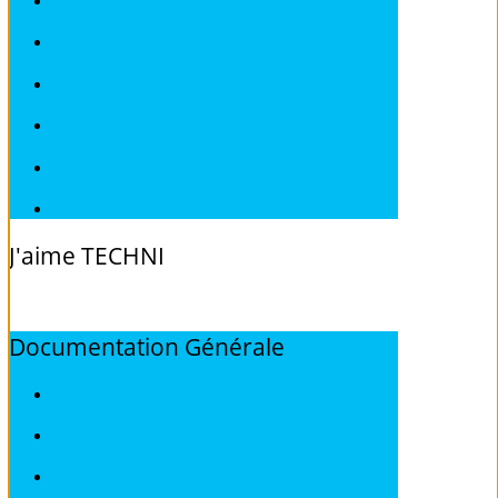
Fiches pratiques / tuto SMART
Fiches pratiques / tuto SUBARU
Fiches pratiques / tuto TOYOTA
Fiches pratiques / tuto VOLKSWAGEN
Fiches pratiques / tuto VOLVO
Fiches pratiques / tuto Véhicules sans Permis
J'aime
TECHNI
Documentation
Générale
ALFA ROMEO
AUDI
BMW