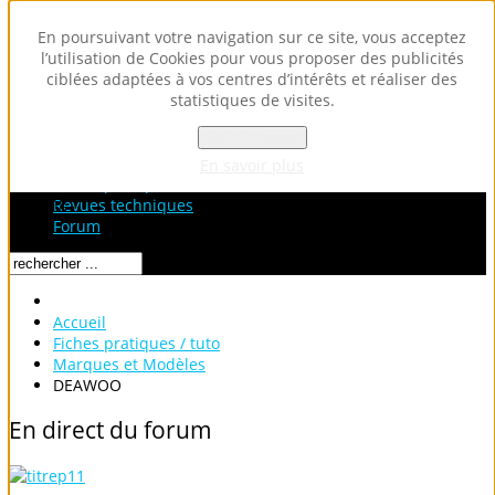
En poursuivant votre navigation sur ce site, vous acceptez
l’utilisation de Cookies pour vous proposer des publicités
ciblées adaptées à vos centres d’intérêts et réaliser des
statistiques de visites.
OK - Accepter
Accueil
Fiches Techniques
En savoir plus
Fiches pratiques / tuto
Loading...
Revues techniques
Forum
Accueil
Fiches pratiques / tuto
Marques et Modèles
DEAWOO
En
direct
du
forum