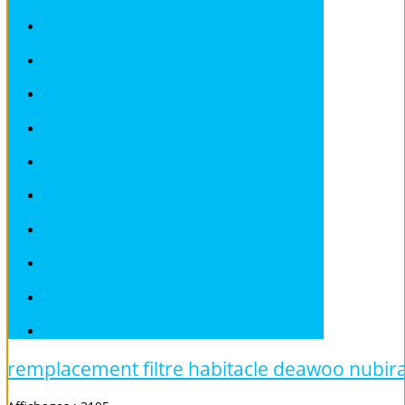
ROVER
SAAB
SEAT
SKODA
SMART
SUBARU
TOYOTA
VOLKSWAGEN
VOLVO
Véhicules sans Permis
remplacement filtre habitacle deawoo nubira