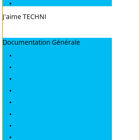
Fiches pratiques / tuto Véhicules sans Permis
J'aime
TECHNI
Documentation
Générale
ALFA ROMEO
AUDI
BMW
CITROEN
DEAWOO
FIAT
FORD
HONDA