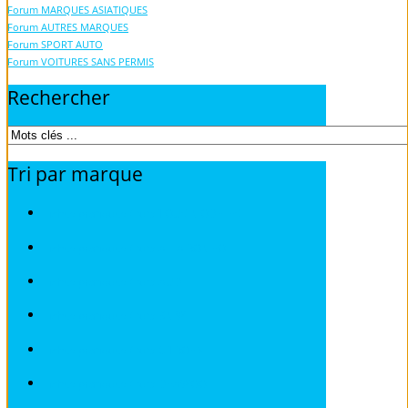
Forum MARQUES ASIATIQUES
Forum AUTRES MARQUES
Forum SPORT AUTO
Forum VOITURES SANS PERMIS
Rechercher
Tri
par
marque
Fiches pratiques / tuto TOUS MODELES
Fiches pratiques / tuto ALFA ROMEO
Fiches pratiques / tuto AUDI
Fiches pratiques / tuto BMW
Fiches pratiques / tuto CITROEN
Fiches pratiques / tuto DEAWOO