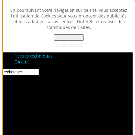
En poursuivant votre navigation sur ce site, vous acceptez
l’utilisation de Cookies pour vous proposer des publicités
ciblées adaptées à vos centres d’intérêts et réaliser des
statistiques de visites.
OK - Accepter
Accueil
Fiches Techniques
En savoir plus
Fiches pratiques / tuto
Loading...
Revues techniques
Forum