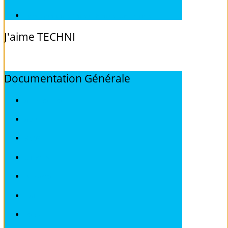
Fiches pratiques / tuto Véhicules sans Permis
J'aime
TECHNI
Documentation
Générale
ALFA ROMEO
AUDI
BMW
CITROEN
DEAWOO
FIAT
FORD