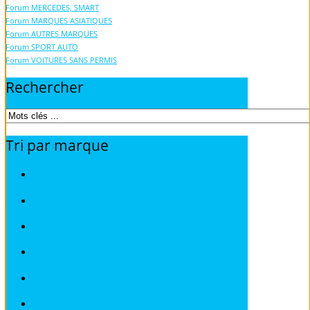
Forum MERCEDES, SMART
Forum MARQUES ASIATIQUES
Forum AUTRES MARQUES
Forum SPORT AUTO
Forum VOITURES SANS PERMIS
Rechercher
Tri
par
marque
Fiches pratiques / tuto TOUS MODELES
Fiches pratiques / tuto ALFA ROMEO
Fiches pratiques / tuto AUDI
Fiches pratiques / tuto BMW
Fiches pratiques / tuto CITROEN
Fiches pratiques / tuto DEAWOO