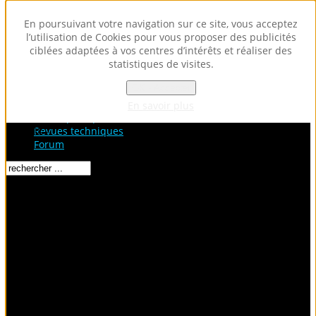
En poursuivant votre navigation sur ce site, vous acceptez
l’utilisation de Cookies pour vous proposer des publicités
ciblées adaptées à vos centres d’intérêts et réaliser des
statistiques de visites.
OK - Accepter
Accueil
Fiches Techniques
En savoir plus
Fiches pratiques / tuto
Loading...
Revues techniques
Forum