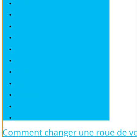
RENAULT
ROVER
SAAB
SEAT
SKODA
SMART
SUBARU
TOYOTA
VOLKSWAGEN
VOLVO
Véhicules sans Permis
Comment changer une roue de voi