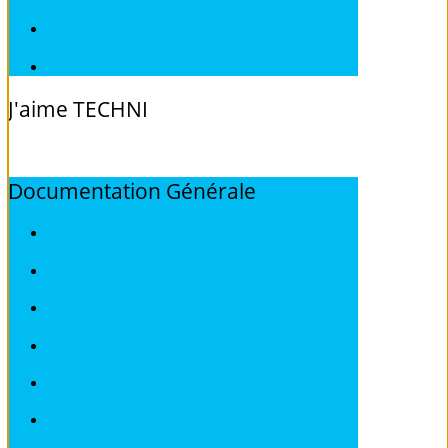
Fiches Techniques VOLVO
Fiches Techniques Véhicules sans Permis
J'aime
TECHNI
Documentation
Générale
ALFA ROMEO
AUDI
BMW
CITROEN
DEAWOO
FIAT