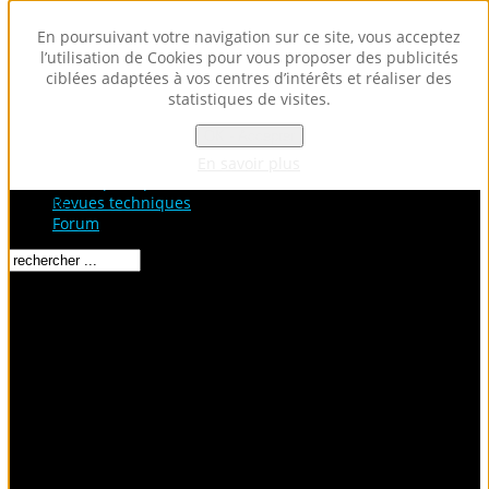
En poursuivant votre navigation sur ce site, vous acceptez
l’utilisation de Cookies pour vous proposer des publicités
ciblées adaptées à vos centres d’intérêts et réaliser des
statistiques de visites.
OK - Accepter
Accueil
Fiches Techniques
En savoir plus
Fiches pratiques / tuto
Loading...
Revues techniques
Forum