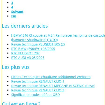
3
4
Suivant
Fin
Les
derniers
articles
[ BMW E46 CI coupé et M3 ] Remplacer les joints de custod
(baguette shadowline) (TUTO)
Revue technique PEUGEOT 505 (2)
RTC BMW (E90/E91) 03/2005
RTC PEUGEOT 207
RTC AUDI A3 05/2005
Les
plus
vus
Fiches Techniques chauffage additionnel Webasto
Revue technique RENAULT CLIO 1
Revue technique RENAULT MEGANE et SCENIC diesel
Revue technique RENAULT CLIO 3
Signification codes défaut OBD
Qui
est
en
ligne
?