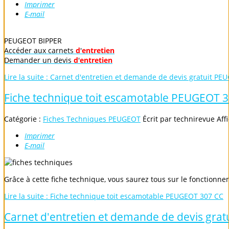
Imprimer
E-mail
PEUGEOT BIPPER
Accéder aux carnets
d
'
entretien
Demander un devis
d
'
entretien
Lire la suite : Carnet d'entretien et demande de devis gratuit P
Fiche technique toit escamotable PEUGEOT 
Catégorie :
Fiches Techniques PEUGEOT
Écrit par
technirevue
Aff
Imprimer
E-mail
Grâce à cette fiche technique, vous saurez tous sur le fonctionn
Lire la suite : Fiche technique toit escamotable PEUGEOT 307 CC
Carnet d'entretien et demande de devis gra