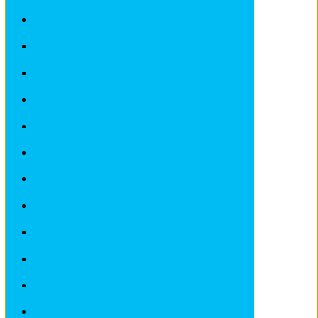
Fiches Techniques FORD
Fiches Techniques HONDA
Fiches Techniques IVECO
Fiches Techniques LADA
Fiches Techniques LANCIA
Fiches Techniques LANDROVER
Fiches Techniques MAZDA
Fiches Techniques MERCEDES
Fiches Techniques MINI
Fiches Techniques NISSAN
Fiches Techniques OPEL
Fiches Techniques PEUGEOT