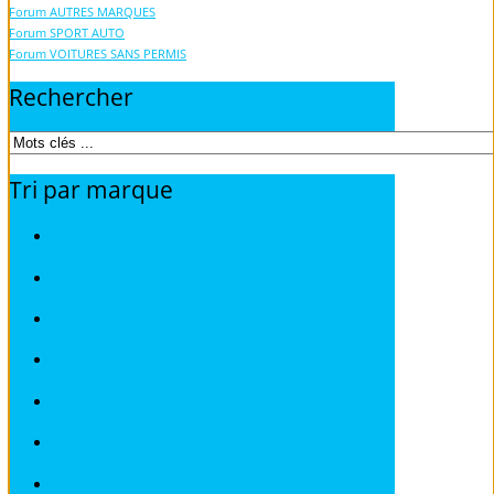
Forum AUTRES MARQUES
Forum SPORT AUTO
Forum VOITURES SANS PERMIS
Rechercher
Tri
par
marque
Fiches Techniques TOUS MODELES
Fiches Techniques ALFA ROMEO
Fiches Techniques AUDI
Fiches Techniques BMW
Fiches Techniques CITROEN
Fiches Techniques DEAWOO
Fiches Techniques FIAT