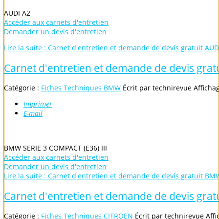
AUDI A2
Accéder aux carnets d'entretien
Demander un devis d'entretien
Lire la suite : Carnet d'entretien et demande de devis gratuit AUD
Carnet d'entretien et demande de devis gra
Catégorie :
Fiches Techniques BMW
Écrit par
technirevue
Afficha
Imprimer
E-mail
BMW SERIE 3 COMPACT (E36) III
Accéder aux carnets d'entretien
Demander un devis d'entretien
Lire la suite : Carnet d'entretien et demande de devis gratuit BM
Carnet d'entretien et demande de devis grat
Catégorie :
Fiches Techniques CITROEN
Écrit par
technirevue
Affi