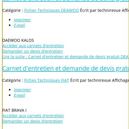
Catégorie :
Fiches Techniques DEAWOO
Écrit par
technirevue
Aff
Imprimer
E-mail
DAEWOO KALOS
Accéder aux carnets d'entretien
Demander un devis d'entretien
Lire la suite : Carnet d'entretien et demande de devis gratuit D
Carnet d'entretien et demande de devis gratu
Catégorie :
Fiches Techniques FIAT
Écrit par
technirevue
Affichag
Imprimer
E-mail
FIAT BRAVA I
Accéder aux carnets d'entretien
Demander un devis d'entretien