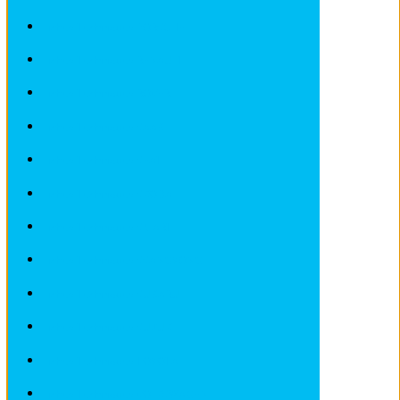
Fiches Techniques PORSCHE
Fiches Techniques RENAULT
Fiches Techniques ROVER
Fiches Techniques SAAB
Fiches Techniques SEAT
Fiches Techniques SKODA
Fiches Techniques SMART
Fiches Techniques SSANGYONG
Fiches Techniques SUBARU
Fiches Techniques SUZUKI
Fiches Techniques TOYOTA
Fiches Techniques VOLKSWAGEN