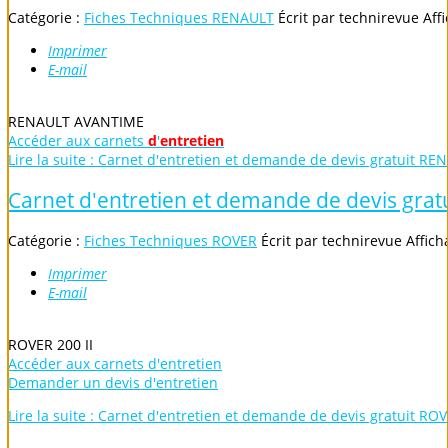
Catégorie :
Fiches Techniques RENAULT
Écrit par
technirevue
Aff
Imprimer
E-mail
RENAULT AVANTIME
Accéder aux carnets
d
'
entretien
Lire la suite : Carnet d'entretien et demande de devis gratuit RE
Carnet d'entretien et demande de devis grat
Catégorie :
Fiches Techniques ROVER
Écrit par
technirevue
Affich
Imprimer
E-mail
ROVER 200 II
Accéder aux carnets d'entretien
Demander un devis d'entretien
Lire la suite : Carnet d'entretien et demande de devis gratuit RO