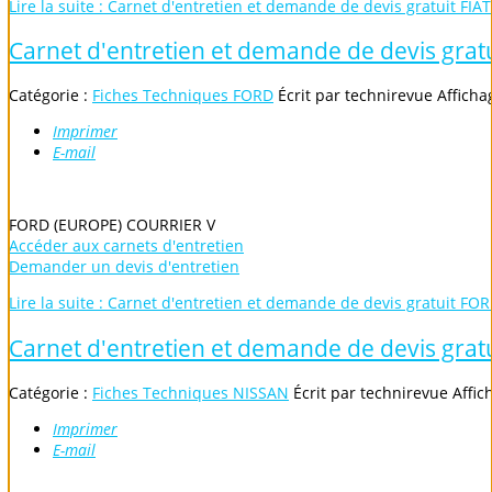
Lire la suite : Carnet d'entretien et demande de devis gratuit FIAT
Carnet d'entretien et demande de devis grat
Catégorie :
Fiches Techniques FORD
Écrit par
technirevue
Afficha
Imprimer
E-mail
FORD (EUROPE) COURRIER V
Accéder aux carnets d'entretien
Demander un devis d'entretien
Lire la suite : Carnet d'entretien et demande de devis gratuit FO
Carnet d'entretien et demande de devis grat
Catégorie :
Fiches Techniques NISSAN
Écrit par
technirevue
Affic
Imprimer
E-mail