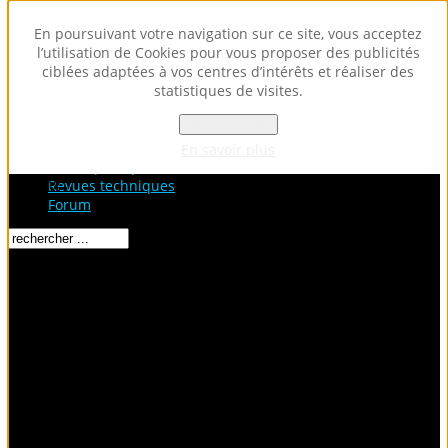
En poursuivant votre navigation sur ce site, vous acceptez
l’utilisation de Cookies pour vous proposer des publicités
ciblées adaptées à vos centres d’intérêts et réaliser des
statistiques de visites.
OK - Accepter
Accueil
Fiches Techniques
En savoir plus
Fiches pratiques / tuto
Loading...
Revues techniques
Forum