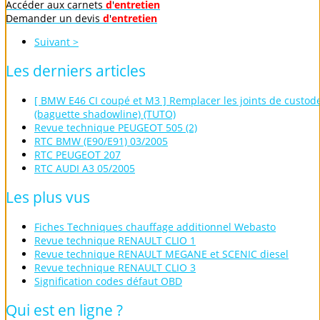
Accéder aux carnets
d
'
entretien
Demander un devis
d
'
entretien
Suivant >
Les
derniers
articles
[ BMW E46 CI coupé et M3 ] Remplacer les joints de custod
(baguette shadowline) (TUTO)
Revue technique PEUGEOT 505 (2)
RTC BMW (E90/E91) 03/2005
RTC PEUGEOT 207
RTC AUDI A3 05/2005
Les
plus
vus
Fiches Techniques chauffage additionnel Webasto
Revue technique RENAULT CLIO 1
Revue technique RENAULT MEGANE et SCENIC diesel
Revue technique RENAULT CLIO 3
Signification codes défaut OBD
Qui
est
en
ligne
?