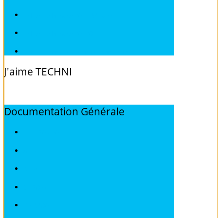
Fiches Techniques VOLKSWAGEN
Fiches Techniques VOLVO
Fiches Techniques Véhicules sans Permis
J'aime
TECHNI
Documentation
Générale
ALFA ROMEO
AUDI
BMW
CITROEN
DEAWOO