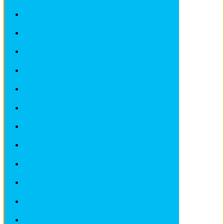
Fiches Techniques FIAT
Fiches Techniques FORD
Fiches Techniques HONDA
Fiches Techniques IVECO
Fiches Techniques LADA
Fiches Techniques LANCIA
Fiches Techniques LANDROVER
Fiches Techniques MAZDA
Fiches Techniques MERCEDES
Fiches Techniques MINI
Fiches Techniques NISSAN
Fiches Techniques OPEL