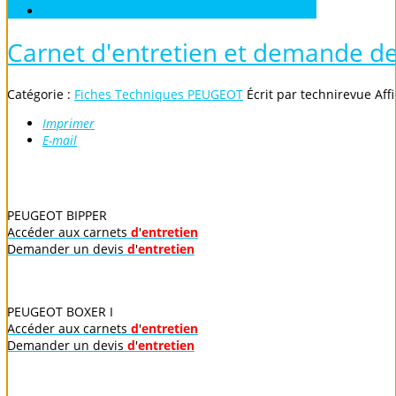
Véhicules sans Permis
Carnet d'entretien et demande d
Catégorie :
Fiches Techniques PEUGEOT
Écrit par
technirevue
Aff
Imprimer
E-mail
PEUGEOT BIPPER
Accéder aux carnets
d
'
entretien
Demander un devis
d
'
entretien
PEUGEOT BOXER I
Accéder aux carnets
d
'
entretien
Demander un devis
d
'
entretien