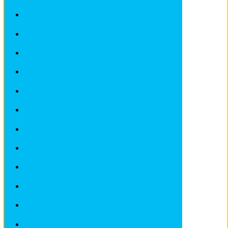
Fiches Techniques PEUGEOT
Fiches Techniques PORSCHE
Fiches Techniques RENAULT
Fiches Techniques ROVER
Fiches Techniques SAAB
Fiches Techniques SEAT
Fiches Techniques SKODA
Fiches Techniques SMART
Fiches Techniques SSANGYONG
Fiches Techniques SUBARU
Fiches Techniques SUZUKI
Fiches Techniques TOYOTA