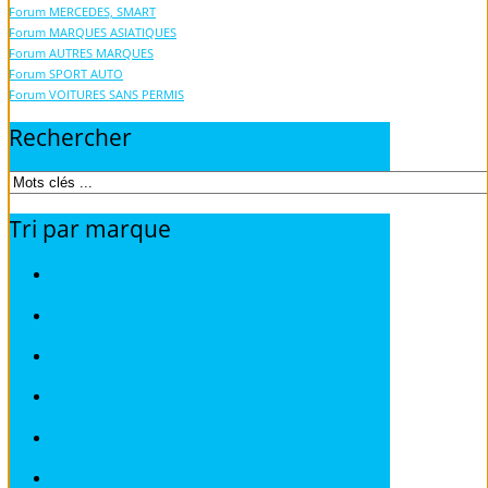
Forum MERCEDES, SMART
Forum MARQUES ASIATIQUES
Forum AUTRES MARQUES
Forum SPORT AUTO
Forum VOITURES SANS PERMIS
Rechercher
Tri
par
marque
Fiches Techniques TOUS MODELES
Fiches Techniques ALFA ROMEO
Fiches Techniques AUDI
Fiches Techniques BMW
Fiches Techniques CITROEN
Fiches Techniques DEAWOO