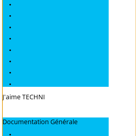
Fiches Techniques SMART
Fiches Techniques SSANGYONG
Fiches Techniques SUBARU
Fiches Techniques SUZUKI
Fiches Techniques TOYOTA
Fiches Techniques VOLKSWAGEN
Fiches Techniques VOLVO
Fiches Techniques Véhicules sans Permis
J'aime
TECHNI
Documentation
Générale
ALFA ROMEO