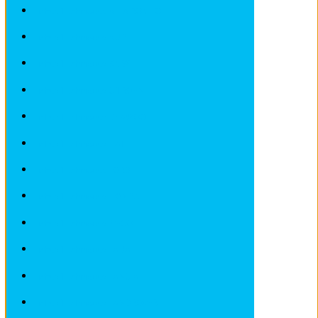
Fiches Techniques ALFA ROMEO
Fiches Techniques AUDI
Fiches Techniques BMW
Fiches Techniques CITROEN
Fiches Techniques DEAWOO
Fiches Techniques FIAT
Fiches Techniques FORD
Fiches Techniques HONDA
Fiches Techniques IVECO
Fiches Techniques LADA
Fiches Techniques LANCIA
Fiches Techniques LANDROVER