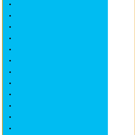
Fiches Techniques MAZDA
Fiches Techniques MERCEDES
Fiches Techniques MINI
Fiches Techniques NISSAN
Fiches Techniques OPEL
Fiches Techniques PEUGEOT
Fiches Techniques PORSCHE
Fiches Techniques RENAULT
Fiches Techniques ROVER
Fiches Techniques SAAB
Fiches Techniques SEAT
Fiches Techniques SKODA