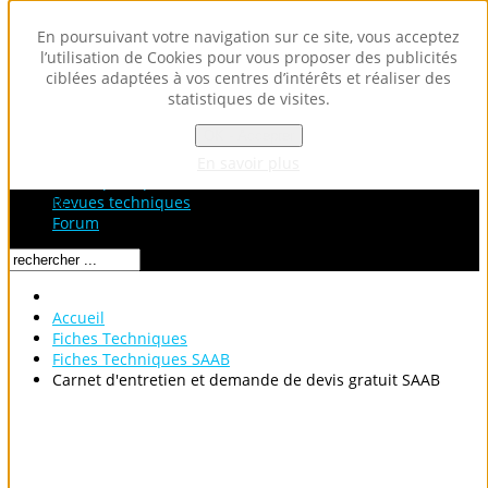
En poursuivant votre navigation sur ce site, vous acceptez
l’utilisation de Cookies pour vous proposer des publicités
ciblées adaptées à vos centres d’intérêts et réaliser des
statistiques de visites.
OK - Accepter
Accueil
Fiches Techniques
En savoir plus
Fiches pratiques / tuto
Loading...
Revues techniques
Forum
Accueil
Fiches Techniques
Fiches Techniques SAAB
Carnet d'entretien et demande de devis gratuit SAAB