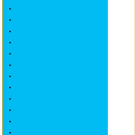
Fiches Techniques MERCEDES
Fiches Techniques MINI
Fiches Techniques NISSAN
Fiches Techniques OPEL
Fiches Techniques PEUGEOT
Fiches Techniques PORSCHE
Fiches Techniques RENAULT
Fiches Techniques ROVER
Fiches Techniques SAAB
Fiches Techniques SEAT
Fiches Techniques SKODA
Fiches Techniques SMART