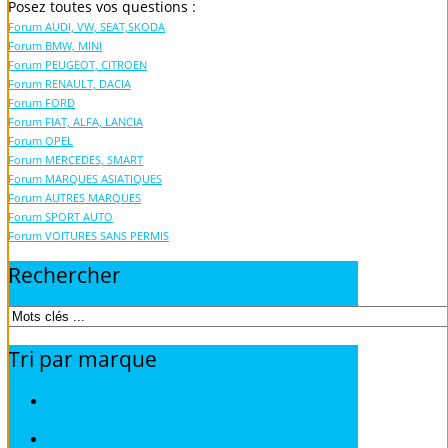
Posez toutes vos questions :
Forum AUDI, VW, SEAT,SKODA
Forum BMW, MINI
Forum PEUGEOT, CITROEN
Forum RENAULT, DACIA
Forum FORD
Forum FIAT, ALFA, LANCIA
Forum OPEL
Forum MERCEDES, SMART
Forum MARQUES ASIATIQUES
Forum AUTRES MARQUES
Forum SPORT AUTO
Forum VOITURES SANS PERMIS
Rechercher
Tri
par
marque
Fiches Techniques TOUS MODELES
Fiches Techniques ALFA ROMEO