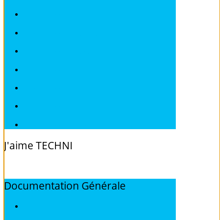
Fiches Techniques SSANGYONG
Fiches Techniques SUBARU
Fiches Techniques SUZUKI
Fiches Techniques TOYOTA
Fiches Techniques VOLKSWAGEN
Fiches Techniques VOLVO
Fiches Techniques Véhicules sans Permis
J'aime
TECHNI
Documentation
Générale
ALFA ROMEO