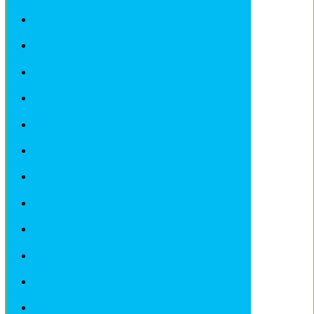
Fiches Techniques AUDI
Fiches Techniques BMW
Fiches Techniques CITROEN
Fiches Techniques DEAWOO
Fiches Techniques FIAT
Fiches Techniques FORD
Fiches Techniques HONDA
Fiches Techniques IVECO
Fiches Techniques LADA
Fiches Techniques LANCIA
Fiches Techniques LANDROVER
Fiches Techniques MAZDA