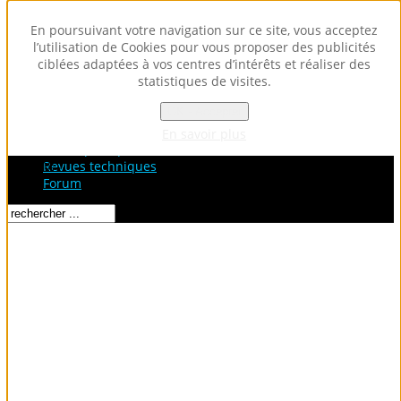
En poursuivant votre navigation sur ce site, vous acceptez
l’utilisation de Cookies pour vous proposer des publicités
ciblées adaptées à vos centres d’intérêts et réaliser des
statistiques de visites.
OK - Accepter
Accueil
Fiches Techniques
En savoir plus
Fiches pratiques / tuto
Loading...
Revues techniques
Forum