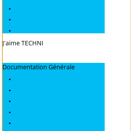
Fiches Techniques VOLKSWAGEN
Fiches Techniques VOLVO
Fiches Techniques Véhicules sans Permis
J'aime
TECHNI
Documentation
Générale
ALFA ROMEO
AUDI
BMW
CITROEN
DEAWOO