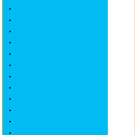
Fiches Techniques PEUGEOT
Fiches Techniques PORSCHE
Fiches Techniques RENAULT
Fiches Techniques ROVER
Fiches Techniques SAAB
Fiches Techniques SEAT
Fiches Techniques SKODA
Fiches Techniques SMART
Fiches Techniques SSANGYONG
Fiches Techniques SUBARU
Fiches Techniques SUZUKI
Fiches Techniques TOYOTA