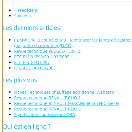
< Précédent
Suivant >
Les
derniers
articles
[ BMW E46 CI coupé et M3 ] Remplacer les joints de custod
(baguette shadowline) (TUTO)
Revue technique PEUGEOT 505 (2)
RTC BMW (E90/E91) 03/2005
RTC PEUGEOT 207
RTC AUDI A3 05/2005
Les
plus
vus
Fiches Techniques chauffage additionnel Webasto
Revue technique RENAULT CLIO 1
Revue technique RENAULT MEGANE et SCENIC diesel
Revue technique RENAULT CLIO 3
Signification codes défaut OBD
Qui
est
en
ligne
?