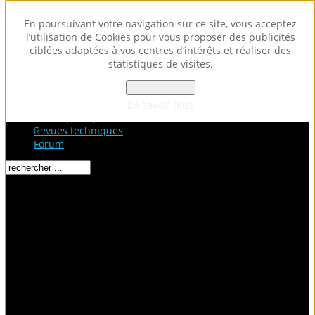
En poursuivant votre navigation sur ce site, vous acceptez
l’utilisation de Cookies pour vous proposer des publicités
ciblées adaptées à vos centres d’intérêts et réaliser des
statistiques de visites.
OK - Accepter
Accueil
Fiches Techniques
En savoir plus
Fiches pratiques / tuto
Loading...
Revues techniques
Forum