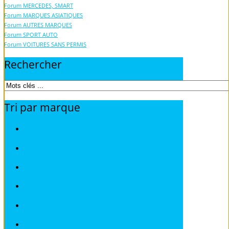
Forum MERCEDES, SMART
Forum MARQUES ASIATIQUES
Forum AUTRES MARQUES
Forum SPORT AUTO
Forum VOITURES SANS PERMIS
Rechercher
Tri
par
marque
Fiches Techniques TOUS MODELES
Fiches Techniques ALFA ROMEO
Fiches Techniques AUDI
Fiches Techniques BMW
Fiches Techniques CITROEN
Fiches Techniques DEAWOO