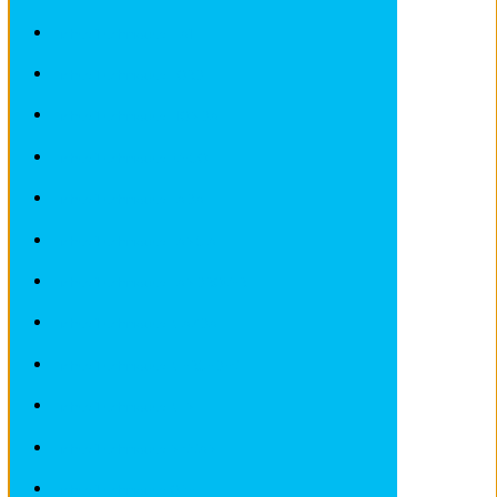
Fiches Techniques FIAT
Fiches Techniques FORD
Fiches Techniques HONDA
Fiches Techniques IVECO
Fiches Techniques LADA
Fiches Techniques LANCIA
Fiches Techniques LANDROVER
Fiches Techniques MAZDA
Fiches Techniques MERCEDES
Fiches Techniques MINI
Fiches Techniques NISSAN
Fiches Techniques OPEL