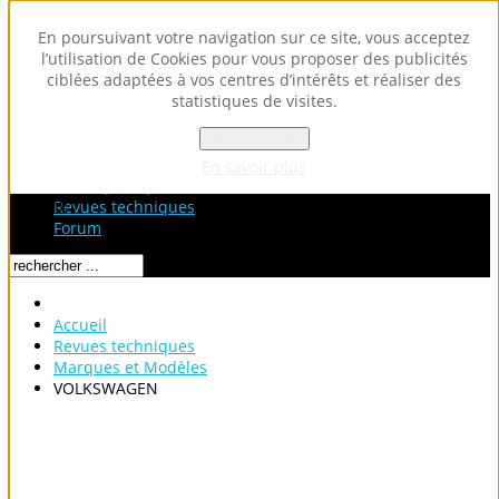
En poursuivant votre navigation sur ce site, vous acceptez
l’utilisation de Cookies pour vous proposer des publicités
ciblées adaptées à vos centres d’intérêts et réaliser des
statistiques de visites.
OK - Accepter
Accueil
Fiches Techniques
En savoir plus
Fiches pratiques / tuto
Loading...
Revues techniques
Forum
Accueil
Revues techniques
Marques et Modèles
VOLKSWAGEN