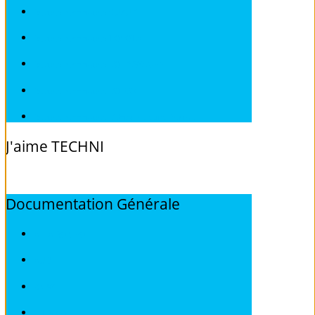
Revues techniques SUZUKI
Revues techniques TOYOTA
Revues techniques VOLKSWAGEN
Revues techniques VOLVO
Revues techniques Véhicules sans Permis
J'aime
TECHNI
Documentation
Générale
ALFA ROMEO
AUDI
BMW
CITROEN