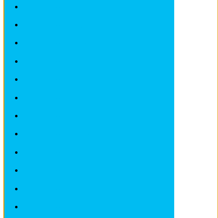
Revues techniques ALFA ROMEO
Revues techniques AUDI
Revues techniques BMW
Revues techniques CHRYSLER
Revues techniques CHEVROLET
Revues techniques CITROEN
Revues techniques DACIA
Revues techniques DEAWOO
Revues techniques FERRARI
Revues techniques FIAT
Revues techniques FORD
Revues techniques HONDA