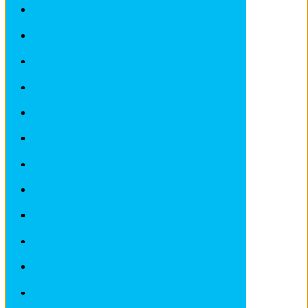
Revues techniques HYUNDAI
Revues techniques IVECO
Revues techniques JAGUAR
Revues techniques JEEP
Revues techniques KIA
Revues techniques LADA
Revues techniques LANCIA
Revues techniques LANDROVER
Revues techniques LOTUS
Revues techniques MAZDA
Revues techniques MERCEDES
Revues techniques MINI