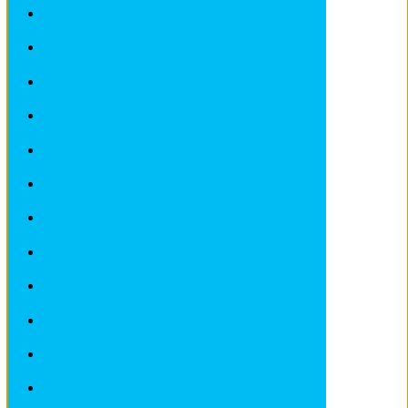
Revues techniques MITSUBISHI
Revues techniques NISSAN
Revues techniques OPEL
Revues techniques PEUGEOT
Revues techniques PORSCHE
Revues techniques RENAULT
Revues techniques ROVER et MG
Revues techniques SAAB
Revues techniques SEAT
Revues techniques SKODA
Revues techniques SMART
Revues techniques SUBARU