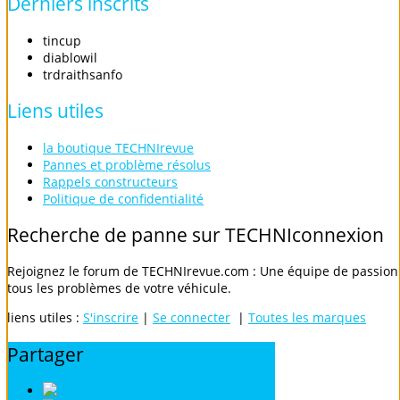
Derniers
inscrits
tincup
diablowil
trdraithsanfo
Liens
utiles
la boutique TECHNIrevue
Pannes et problème résolus
Rappels constructeurs
Politique de confidentialité
Recherche
de
panne
sur
TECHNIconnexion
Rejoignez le forum de TECHNIrevue.com : Une équipe de passionn
tous les problèmes de votre véhicule.
liens utiles :
S'inscrire
|
Se connecter
|
Toutes les marques
Partager
Digg