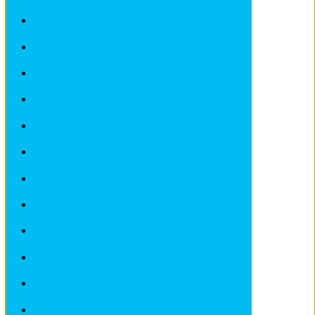
Revues techniques LADA
Revues techniques LANCIA
Revues techniques LANDROVER
Revues techniques LOTUS
Revues techniques MAZDA
Revues techniques MERCEDES
Revues techniques MINI
Revues techniques MITSUBISHI
Revues techniques NISSAN
Revues techniques OPEL
Revues techniques PEUGEOT
Revues techniques PORSCHE