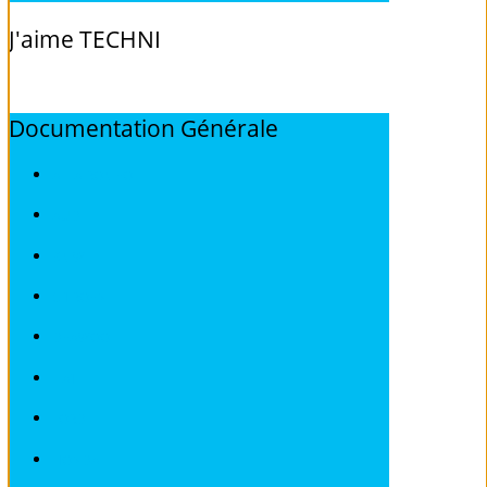
J'aime
TECHNI
Documentation
Générale
ALFA ROMEO
AUDI
BMW
CITROEN
DEAWOO
FIAT
FORD
HONDA