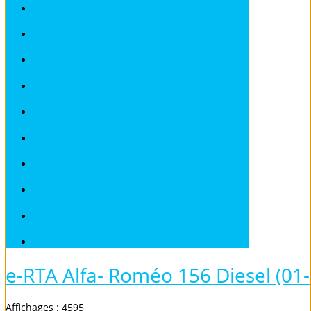
ROVER
SAAB
SEAT
SKODA
SMART
SUBARU
TOYOTA
VOLKSWAGEN
VOLVO
Véhicules sans Permis
e-RTA Alfa- Roméo 156 Diesel (01
Affichages : 4595