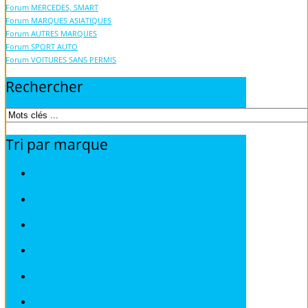
Forum MERCEDES, SMART
Forum MARQUES ASIATIQUES
Forum AUTRES MARQUES
Forum SPORT AUTO
Forum VOITURES SANS PERMIS
Rechercher
Tri
par
marque
Revues techniques ACURA
Revues techniques ALFA ROMEO
Revues techniques AUDI
Revues techniques BMW
Revues techniques CHRYSLER
Revues techniques CHEVROLET