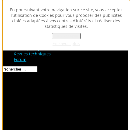
En poursuivant votre navigation sur ce site, vous acceptez
l’utilisation de Cookies pour vous proposer des publicités
ciblées adaptées à vos centres d’intérêts et réaliser des
statistiques de visites.
OK - Accepter
Accueil
Fiches Techniques
En savoir plus
Fiches pratiques / tuto
Loading...
Revues techniques
Forum