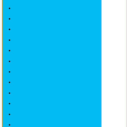
Revues techniques CITROEN
Revues techniques DACIA
Revues techniques DEAWOO
Revues techniques FERRARI
Revues techniques FIAT
Revues techniques FORD
Revues techniques HONDA
Revues techniques HYUNDAI
Revues techniques IVECO
Revues techniques JAGUAR
Revues techniques JEEP
Revues techniques KIA