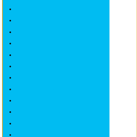
Revues techniques RENAULT
Revues techniques ROVER et MG
Revues techniques SAAB
Revues techniques SEAT
Revues techniques SKODA
Revues techniques SMART
Revues techniques SUBARU
Revues techniques SUZUKI
Revues techniques TOYOTA
Revues techniques VOLKSWAGEN
Revues techniques VOLVO
Revues techniques Véhicules sans Permis