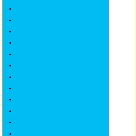
Revues techniques LADA
Revues techniques LANCIA
Revues techniques LANDROVER
Revues techniques LOTUS
Revues techniques MAZDA
Revues techniques MERCEDES
Revues techniques MINI
Revues techniques MITSUBISHI
Revues techniques NISSAN
Revues techniques OPEL
Revues techniques PEUGEOT
Revues techniques PORSCHE