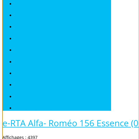
ROVER
SAAB
SEAT
SKODA
SMART
SUBARU
TOYOTA
VOLKSWAGEN
VOLVO
Véhicules sans Permis
e-RTA Alfa- Roméo 156 Essence (0
Affichages : 4397