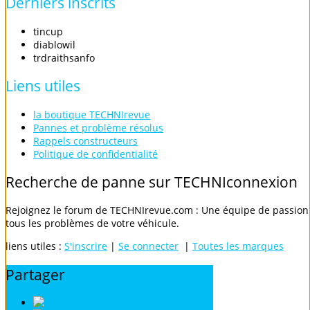
Derniers
inscrits
tincup
diablowil
trdraithsanfo
Liens
utiles
la boutique TECHNIrevue
Pannes et problème résolus
Rappels constructeurs
Politique de confidentialité
Recherche
de
panne
sur
TECHNIconnexion
Rejoignez le forum de TECHNIrevue.com : Une équipe de passionn
tous les problèmes de votre véhicule.
liens utiles :
S'inscrire
|
Se connecter
|
Toutes les marques
Partager
Digg