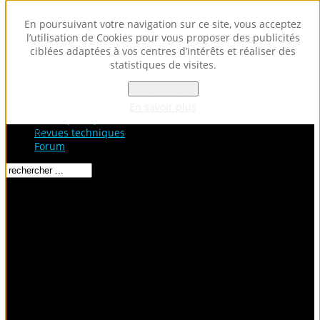
En poursuivant votre navigation sur ce site, vous acceptez
l’utilisation de Cookies pour vous proposer des publicités
ciblées adaptées à vos centres d’intérêts et réaliser des
statistiques de visites.
OK - Accepter
Accueil
Fiches Techniques
En savoir plus
Fiches pratiques / tuto
Loading...
Revues techniques
Forum