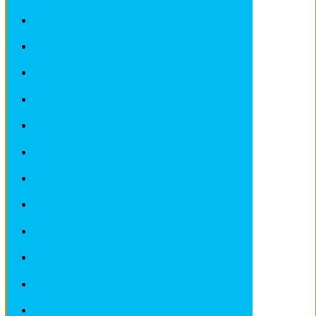
Revues techniques CITROEN
Revues techniques DACIA
Revues techniques DEAWOO
Revues techniques FERRARI
Revues techniques FIAT
Revues techniques FORD
Revues techniques HONDA
Revues techniques HYUNDAI
Revues techniques IVECO
Revues techniques JAGUAR
Revues techniques JEEP
Revues techniques KIA