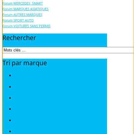
Forum MERCEDES, SMART
Forum MARQUES ASIATIQUES
Forum AUTRES MARQUES
Forum SPORT AUTO
Forum VOITURES SANS PERMIS
Rechercher
Tri
par
marque
Revues techniques ACURA
Revues techniques ALFA ROMEO
Revues techniques AUDI
Revues techniques BMW
Revues techniques CHRYSLER
Revues techniques CHEVROLET