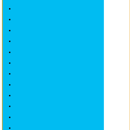
Revues techniques RENAULT
Revues techniques ROVER et MG
Revues techniques SAAB
Revues techniques SEAT
Revues techniques SKODA
Revues techniques SMART
Revues techniques SUBARU
Revues techniques SUZUKI
Revues techniques TOYOTA
Revues techniques VOLKSWAGEN
Revues techniques VOLVO
Revues techniques Véhicules sans Permis