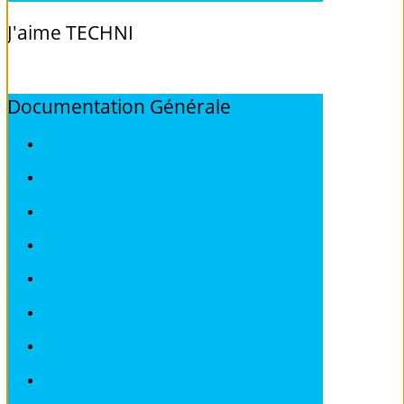
J'aime
TECHNI
Documentation
Générale
ALFA ROMEO
AUDI
BMW
CITROEN
DEAWOO
FIAT
FORD
HONDA