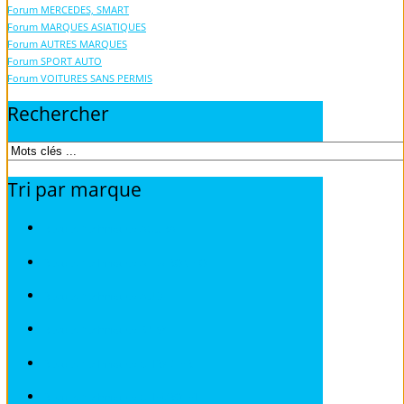
Forum MERCEDES, SMART
Forum MARQUES ASIATIQUES
Forum AUTRES MARQUES
Forum SPORT AUTO
Forum VOITURES SANS PERMIS
Rechercher
Tri
par
marque
Revues techniques ACURA
Revues techniques ALFA ROMEO
Revues techniques AUDI
Revues techniques BMW
Revues techniques CHRYSLER
Revues techniques CHEVROLET