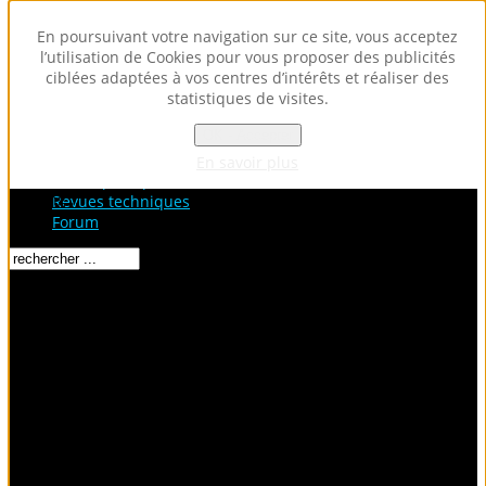
En poursuivant votre navigation sur ce site, vous acceptez
l’utilisation de Cookies pour vous proposer des publicités
ciblées adaptées à vos centres d’intérêts et réaliser des
statistiques de visites.
OK - Accepter
Accueil
Fiches Techniques
En savoir plus
Fiches pratiques / tuto
Loading...
Revues techniques
Forum