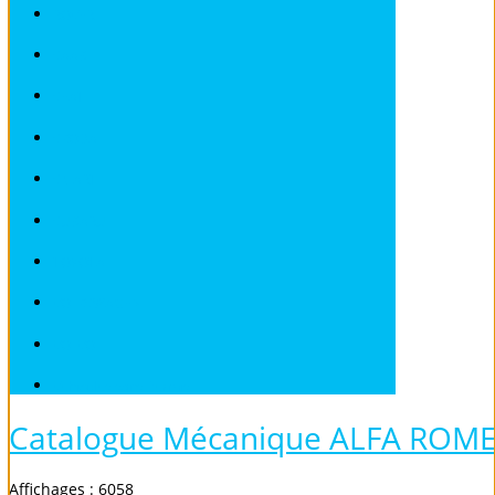
ROVER
SAAB
SEAT
SKODA
SMART
SUBARU
TOYOTA
VOLKSWAGEN
VOLVO
Véhicules sans Permis
Catalogue Mécanique ALFA ROM
Affichages : 6058