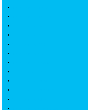
Revues techniques RENAULT
Revues techniques ROVER et MG
Revues techniques SAAB
Revues techniques SEAT
Revues techniques SKODA
Revues techniques SMART
Revues techniques SUBARU
Revues techniques SUZUKI
Revues techniques TOYOTA
Revues techniques VOLKSWAGEN
Revues techniques VOLVO
Revues techniques Véhicules sans Permis