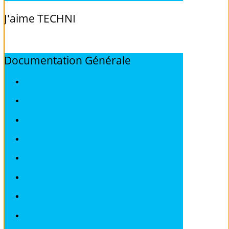
J'aime
TECHNI
Documentation
Générale
ALFA ROMEO
AUDI
BMW
CITROEN
DEAWOO
FIAT
FORD
HONDA