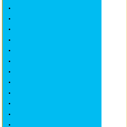
Revues techniques CITROEN
Revues techniques DACIA
Revues techniques DEAWOO
Revues techniques FERRARI
Revues techniques FIAT
Revues techniques FORD
Revues techniques HONDA
Revues techniques HYUNDAI
Revues techniques IVECO
Revues techniques JAGUAR
Revues techniques JEEP
Revues techniques KIA