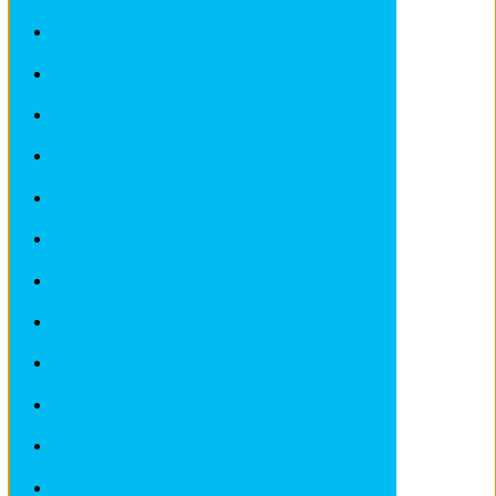
Revues techniques LADA
Revues techniques LANCIA
Revues techniques LANDROVER
Revues techniques LOTUS
Revues techniques MAZDA
Revues techniques MERCEDES
Revues techniques MINI
Revues techniques MITSUBISHI
Revues techniques NISSAN
Revues techniques OPEL
Revues techniques PEUGEOT
Revues techniques PORSCHE