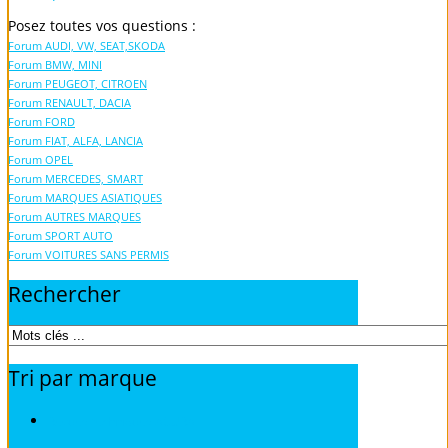
Posez toutes vos questions :
Forum AUDI, VW, SEAT,SKODA
Forum BMW, MINI
Forum PEUGEOT, CITROEN
Forum RENAULT, DACIA
Forum FORD
Forum FIAT, ALFA, LANCIA
Forum OPEL
Forum MERCEDES, SMART
Forum MARQUES ASIATIQUES
Forum AUTRES MARQUES
Forum SPORT AUTO
Forum VOITURES SANS PERMIS
Rechercher
Tri
par
marque
Revues techniques ACURA