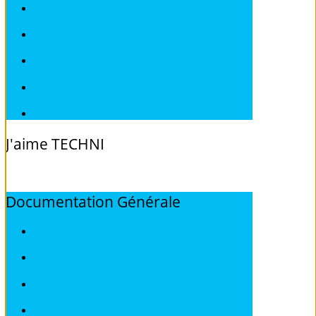
Revues techniques SUZUKI
Revues techniques TOYOTA
Revues techniques VOLKSWAGEN
Revues techniques VOLVO
Revues techniques Véhicules sans Permis
J'aime
TECHNI
Documentation
Générale
ALFA ROMEO
AUDI
BMW
CITROEN