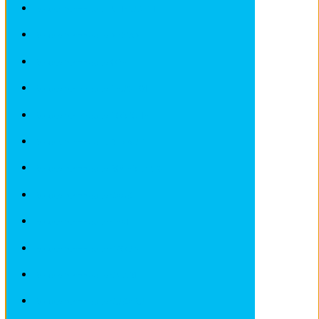
Revues techniques MITSUBISHI
Revues techniques NISSAN
Revues techniques OPEL
Revues techniques PEUGEOT
Revues techniques PORSCHE
Revues techniques RENAULT
Revues techniques ROVER et MG
Revues techniques SAAB
Revues techniques SEAT
Revues techniques SKODA
Revues techniques SMART
Revues techniques SUBARU