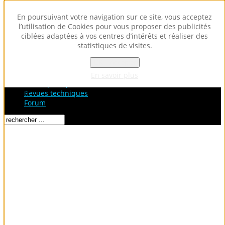
En poursuivant votre navigation sur ce site, vous acceptez
l’utilisation de Cookies pour vous proposer des publicités
ciblées adaptées à vos centres d’intérêts et réaliser des
statistiques de visites.
OK - Accepter
Accueil
Fiches Techniques
En savoir plus
Fiches pratiques / tuto
Loading...
Revues techniques
Forum