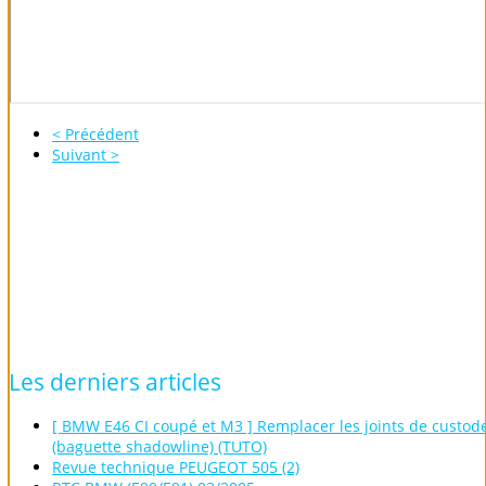
< Précédent
Suivant >
Les
derniers
articles
[ BMW E46 CI coupé et M3 ] Remplacer les joints de custod
(baguette shadowline) (TUTO)
Revue technique PEUGEOT 505 (2)