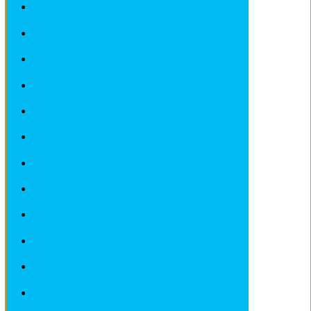
Revues techniques HYUNDAI
Revues techniques IVECO
Revues techniques JAGUAR
Revues techniques JEEP
Revues techniques KIA
Revues techniques LADA
Revues techniques LANCIA
Revues techniques LANDROVER
Revues techniques LOTUS
Revues techniques MAZDA
Revues techniques MERCEDES
Revues techniques MINI