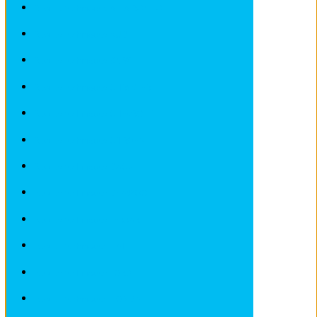
Revues techniques ALFA ROMEO
Revues techniques AUDI
Revues techniques BMW
Revues techniques CHRYSLER
Revues techniques CHEVROLET
Revues techniques CITROEN
Revues techniques DACIA
Revues techniques DEAWOO
Revues techniques FERRARI
Revues techniques FIAT
Revues techniques FORD
Revues techniques HONDA