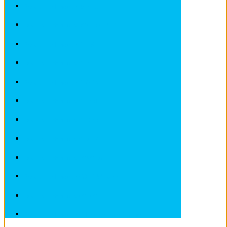
Revues techniques RENAULT
Revues techniques ROVER et MG
Revues techniques SAAB
Revues techniques SEAT
Revues techniques SKODA
Revues techniques SMART
Revues techniques SUBARU
Revues techniques SUZUKI
Revues techniques TOYOTA
Revues techniques VOLKSWAGEN
Revues techniques VOLVO
Revues techniques Véhicules sans Permis