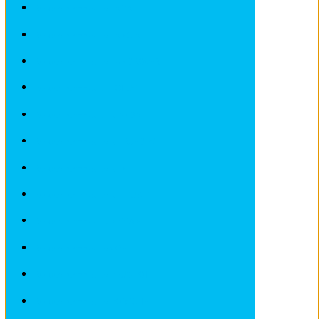
Revues techniques LADA
Revues techniques LANCIA
Revues techniques LANDROVER
Revues techniques LOTUS
Revues techniques MAZDA
Revues techniques MERCEDES
Revues techniques MINI
Revues techniques MITSUBISHI
Revues techniques NISSAN
Revues techniques OPEL
Revues techniques PEUGEOT
Revues techniques PORSCHE