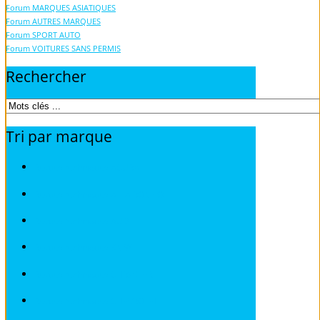
Forum MARQUES ASIATIQUES
Forum AUTRES MARQUES
Forum SPORT AUTO
Forum VOITURES SANS PERMIS
Rechercher
Tri
par
marque
Revues techniques ACURA
Revues techniques ALFA ROMEO
Revues techniques AUDI
Revues techniques BMW
Revues techniques CHRYSLER
Revues techniques CHEVROLET