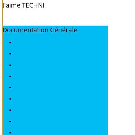
J'aime
TECHNI
Documentation
Générale
ALFA ROMEO
AUDI
BMW
CITROEN
DEAWOO
FIAT
FORD
HONDA
IVECO