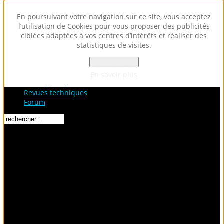
En poursuivant votre navigation sur ce site, vous acceptez
l’utilisation de Cookies pour vous proposer des publicités
ciblées adaptées à vos centres d’intérêts et réaliser des
statistiques de visites.
OK - Accepter
Accueil
Fiches Techniques
En savoir plus
Fiches pratiques / tuto
Loading...
Revues techniques
Forum