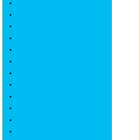
Revues techniques CITROEN
Revues techniques DACIA
Revues techniques DEAWOO
Revues techniques FERRARI
Revues techniques FIAT
Revues techniques FORD
Revues techniques HONDA
Revues techniques HYUNDAI
Revues techniques IVECO
Revues techniques JAGUAR
Revues techniques JEEP
Revues techniques KIA