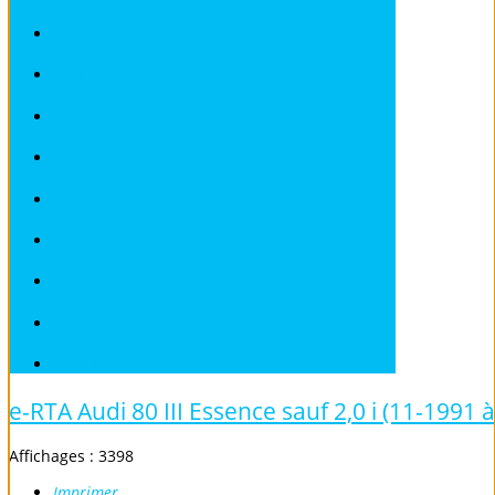
SAAB
SEAT
SKODA
SMART
SUBARU
TOYOTA
VOLKSWAGEN
VOLVO
Véhicules sans Permis
e-RTA Audi 80 III Essence sauf 2,0 i (11-1991 
Affichages : 3398
Imprimer