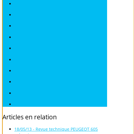
ROVER
SAAB
SEAT
SKODA
SMART
SUBARU
TOYOTA
VOLKSWAGEN
VOLVO
Véhicules sans Permis
Articles
en
relation
18/05/13 - Revue technique PEUGEOT 605