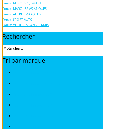
Forum MERCEDES, SMART
Forum MARQUES ASIATIQUES
Forum AUTRES MARQUES
Forum SPORT AUTO
Forum VOITURES SANS PERMIS
Rechercher
Tri
par
marque
Revues techniques ACURA
Revues techniques ALFA ROMEO
Revues techniques AUDI
Revues techniques BMW
Revues techniques CHRYSLER
Revues techniques CHEVROLET