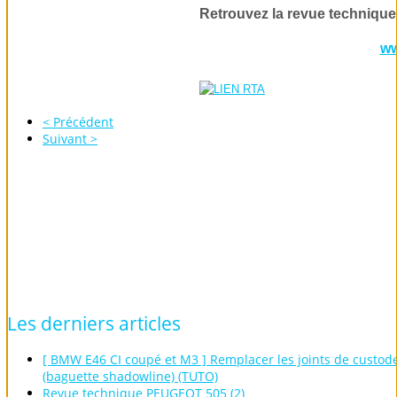
Retrouvez la revue technique
ww
< Précédent
Suivant >
Les
derniers
articles
[ BMW E46 CI coupé et M3 ] Remplacer les joints de custod
(baguette shadowline) (TUTO)
Revue technique PEUGEOT 505 (2)