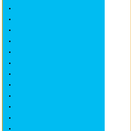
Revues techniques CITROEN
Revues techniques DACIA
Revues techniques DEAWOO
Revues techniques FERRARI
Revues techniques FIAT
Revues techniques FORD
Revues techniques HONDA
Revues techniques HYUNDAI
Revues techniques IVECO
Revues techniques JAGUAR
Revues techniques JEEP
Revues techniques KIA