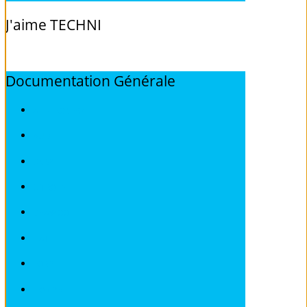
J'aime
TECHNI
Documentation
Générale
ALFA ROMEO
AUDI
BMW
CITROEN
DEAWOO
FIAT
FORD
HONDA