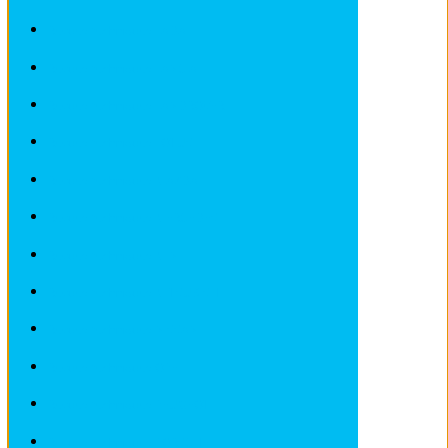
Revues techniques LADA
Revues techniques LANCIA
Revues techniques LANDROVER
Revues techniques LOTUS
Revues techniques MAZDA
Revues techniques MERCEDES
Revues techniques MINI
Revues techniques MITSUBISHI
Revues techniques NISSAN
Revues techniques OPEL
Revues techniques PEUGEOT
Revues techniques PORSCHE