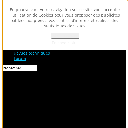
En poursuivant votre navigation sur ce site, vous acceptez
l’utilisation de Cookies pour vous proposer des publicités
ciblées adaptées à vos centres d’intérêts et réaliser des
statistiques de visites.
OK - Accepter
Accueil
Fiches Techniques
En savoir plus
Fiches pratiques / tuto
Loading...
Revues techniques
Forum