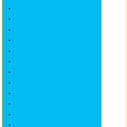
Revues techniques RENAULT
Revues techniques ROVER et MG
Revues techniques SAAB
Revues techniques SEAT
Revues techniques SKODA
Revues techniques SMART
Revues techniques SUBARU
Revues techniques SUZUKI
Revues techniques TOYOTA
Revues techniques VOLKSWAGEN
Revues techniques VOLVO
Revues techniques Véhicules sans Permis