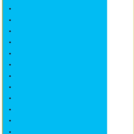
Revues techniques LADA
Revues techniques LANCIA
Revues techniques LANDROVER
Revues techniques LOTUS
Revues techniques MAZDA
Revues techniques MERCEDES
Revues techniques MINI
Revues techniques MITSUBISHI
Revues techniques NISSAN
Revues techniques OPEL
Revues techniques PEUGEOT
Revues techniques PORSCHE