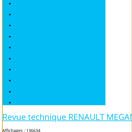
ROVER
SAAB
SEAT
SKODA
SMART
SUBARU
TOYOTA
VOLKSWAGEN
VOLVO
Véhicules sans Permis
Revue technique RENAULT MEGANE
Affichages : 136634