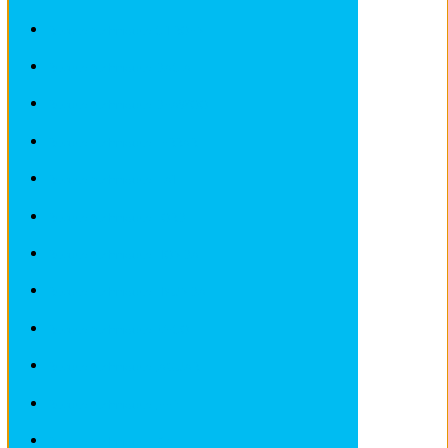
Revues techniques CITROEN
Revues techniques DACIA
Revues techniques DEAWOO
Revues techniques FERRARI
Revues techniques FIAT
Revues techniques FORD
Revues techniques HONDA
Revues techniques HYUNDAI
Revues techniques IVECO
Revues techniques JAGUAR
Revues techniques JEEP
Revues techniques KIA