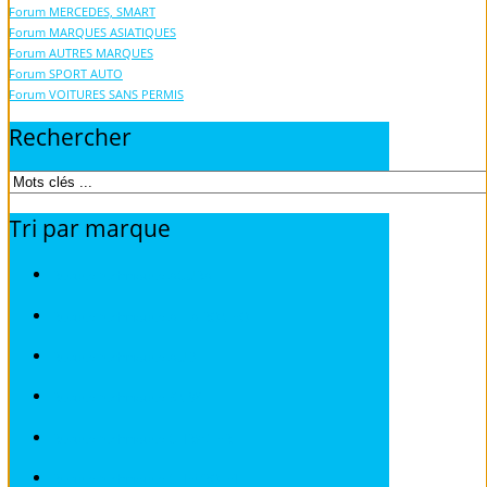
Forum MERCEDES, SMART
Forum MARQUES ASIATIQUES
Forum AUTRES MARQUES
Forum SPORT AUTO
Forum VOITURES SANS PERMIS
Rechercher
Tri
par
marque
Revues techniques ACURA
Revues techniques ALFA ROMEO
Revues techniques AUDI
Revues techniques BMW
Revues techniques CHRYSLER
Revues techniques CHEVROLET