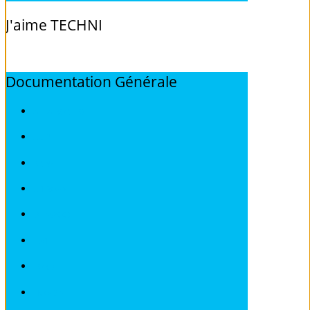
J'aime
TECHNI
Documentation
Générale
ALFA ROMEO
AUDI
BMW
CITROEN
DEAWOO
FIAT
FORD
HONDA