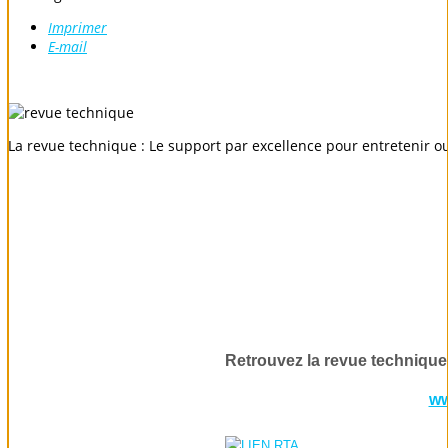
Imprimer
E-mail
La revue technique : Le support par excellence pour entretenir o
Retrouvez la revue technique
ww