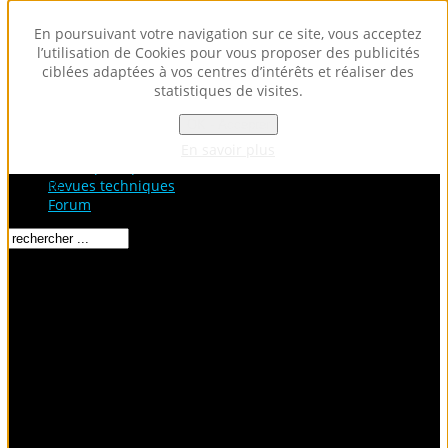
En poursuivant votre navigation sur ce site, vous acceptez
l’utilisation de Cookies pour vous proposer des publicités
ciblées adaptées à vos centres d’intérêts et réaliser des
statistiques de visites.
OK - Accepter
Accueil
Fiches Techniques
En savoir plus
Fiches pratiques / tuto
Loading...
Revues techniques
Forum