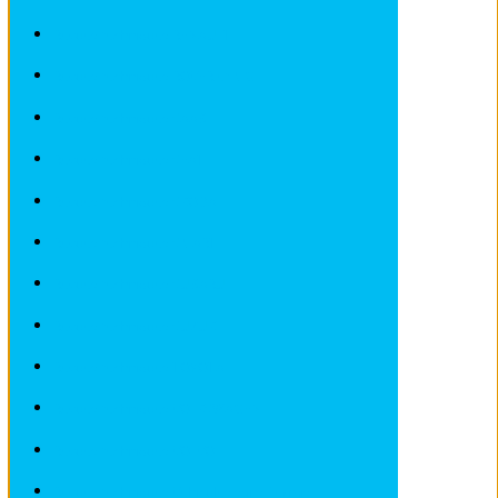
Revues techniques RENAULT
Revues techniques ROVER et MG
Revues techniques SAAB
Revues techniques SEAT
Revues techniques SKODA
Revues techniques SMART
Revues techniques SUBARU
Revues techniques SUZUKI
Revues techniques TOYOTA
Revues techniques VOLKSWAGEN
Revues techniques VOLVO
Revues techniques Véhicules sans Permis