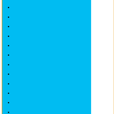
Revues techniques NISSAN
Revues techniques OPEL
Revues techniques PEUGEOT
Revues techniques PORSCHE
Revues techniques RENAULT
Revues techniques ROVER et MG
Revues techniques SAAB
Revues techniques SEAT
Revues techniques SKODA
Revues techniques SMART
Revues techniques SUBARU
Revues techniques SUZUKI