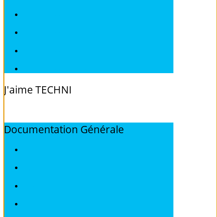
Revues techniques TOYOTA
Revues techniques VOLKSWAGEN
Revues techniques VOLVO
Revues techniques Véhicules sans Permis
J'aime
TECHNI
Documentation
Générale
ALFA ROMEO
AUDI
BMW
CITROEN