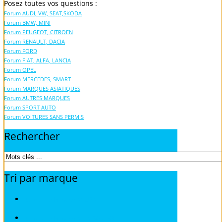
Posez toutes vos questions :
Forum AUDI, VW, SEAT,SKODA
Forum BMW, MINI
Forum PEUGEOT, CITROEN
Forum RENAULT, DACIA
Forum FORD
Forum FIAT, ALFA, LANCIA
Forum OPEL
Forum MERCEDES, SMART
Forum MARQUES ASIATIQUES
Forum AUTRES MARQUES
Forum SPORT AUTO
Forum VOITURES SANS PERMIS
Rechercher
Tri
par
marque
Revues techniques ACURA
Revues techniques ALFA ROMEO