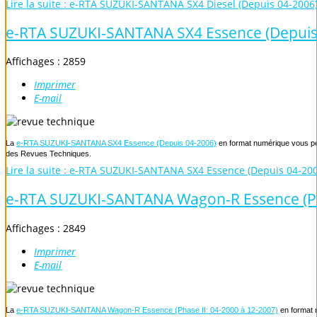
Lire la suite : e-RTA SUZUKI-SANTANA SX4 Diesel (Depuis 04-2006
e-RTA SUZUKI-SANTANA SX4 Essence (Depuis
Affichages : 2859
Imprimer
E-mail
La
e-RTA SUZUKI-SANTANA SX4 Essence (Depuis 04-2006)
en format numérique vous perm
des Revues Techniques.
Lire la suite : e-RTA SUZUKI-SANTANA SX4 Essence (Depuis 04-20
e-RTA SUZUKI-SANTANA Wagon-R Essence (Pha
Affichages : 2849
Imprimer
E-mail
La
e-RTA SUZUKI-SANTANA Wagon-R Essence (Phase II: 04-2000 à 12-2007)
en format 