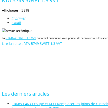
RTA B749 SWIFT 1.3 VVT
Affichages : 3818
Imprimer
E-mail
La
RTA B749 SWIFT 1.3 VVT
en format numérique vous permet de découvrir tous les secret
Lire la suite : RTA B749 SWIFT 1.3 VVT
Les
derniers
articles
[ BMW E46 CI coupé et M3 ] Remplacer les joints de custod