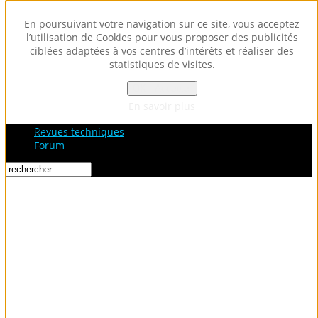
En poursuivant votre navigation sur ce site, vous acceptez
l’utilisation de Cookies pour vous proposer des publicités
ciblées adaptées à vos centres d’intérêts et réaliser des
statistiques de visites.
OK - Accepter
Accueil
Fiches Techniques
En savoir plus
Fiches pratiques / tuto
Loading...
Revues techniques
Forum