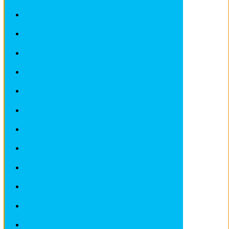
Revues techniques IVECO
Revues techniques JAGUAR
Revues techniques JEEP
Revues techniques KIA
Revues techniques LADA
Revues techniques LANCIA
Revues techniques LANDROVER
Revues techniques LOTUS
Revues techniques MAZDA
Revues techniques MERCEDES
Revues techniques MINI
Revues techniques MITSUBISHI