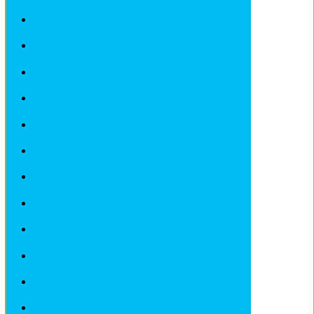
Revues techniques AUDI
Revues techniques BMW
Revues techniques CHRYSLER
Revues techniques CHEVROLET
Revues techniques CITROEN
Revues techniques DACIA
Revues techniques DEAWOO
Revues techniques FERRARI
Revues techniques FIAT
Revues techniques FORD
Revues techniques HONDA
Revues techniques HYUNDAI